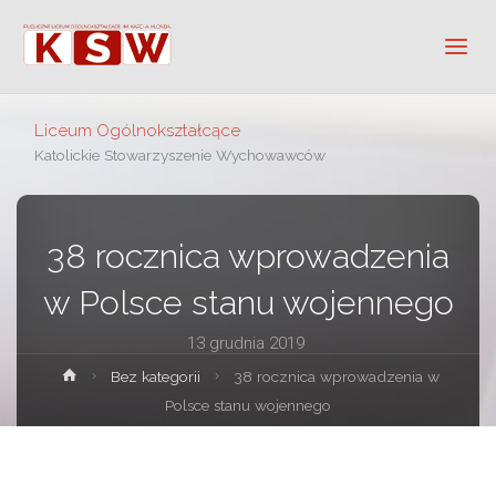
Liceum Ogólnokształcące
Katolickie Stowarzyszenie Wychowawców
38 rocznica wprowadzenia
w Polsce stanu wojennego
13 grudnia 2019
Strona
Bez kategorii
38 rocznica wprowadzenia w
główna
Polsce stanu wojennego